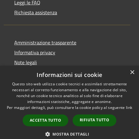
Leggi le FAQ
Richiesta assistenza
Amministrazione trasparente
Informativa privacy
Note legali
×
Dichiarazione di accessibilità
Informazioni sui cookie
Questo sito web utilizza cookie tecnici e assimilati strettamente
necessari al corretto funzionamento e alla navigazione del sito,
nonché un cookie tecnico analitico al solo fine di elaborare
informazioni statistiche, aggregate e anonime.
RSS
Copyright © 2026 • Comune di
Per maggiori dettagli, può consultare la cookie policy al seguente
link
Accessibilità
Lettomanoppello • Powered by
Privacy
Municipium
Accesso
•
RIFIUTA TUTTO
ACCETTA TUTTO
Cookie
redazione
Mappa del sito
MOSTRA DETTAGLI