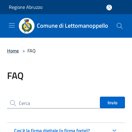
Salta al contenuto principale
Regione Abruzzo
Comune di Lettomanoppello
Home
>
FAQ
FAQ
Cerca nel sito
Invio
Cos'è la firma digitale (o firma forte)?