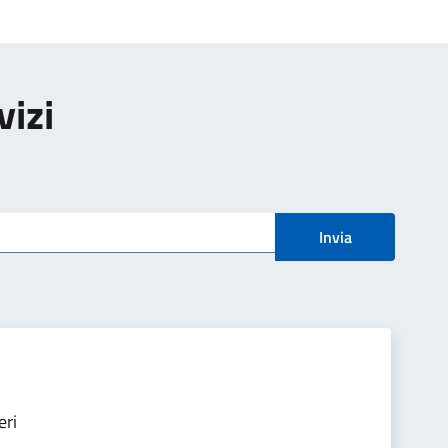
vizi
Invia
eri