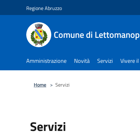
Salta al contenuto principale
Regione Abruzzo
Comune di Lettomanop
Amministrazione
Novità
Servizi
Vivere 
Home
>
Servizi
Servizi