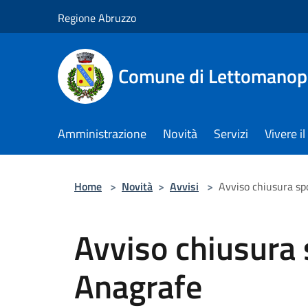
Salta al contenuto principale
Regione Abruzzo
Comune di Lettomanop
Amministrazione
Novità
Servizi
Vivere 
Home
>
Novità
>
Avvisi
>
Avviso chiusura spo
Avviso chiusura s
Anagrafe