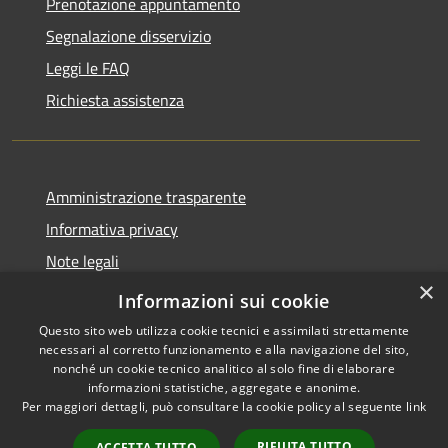
Prenotazione appuntamento
Segnalazione disservizio
Leggi le FAQ
Richiesta assistenza
Amministrazione trasparente
Informativa privacy
Note legali
×
Dichiarazione di accessibilità
Informazioni sui cookie
Questo sito web utilizza cookie tecnici e assimilati strettamente
necessari al corretto funzionamento e alla navigazione del sito,
nonché un cookie tecnico analitico al solo fine di elaborare
informazioni statistiche, aggregate e anonime.
RSS
Copyright © 2026 • Comune di
Per maggiori dettagli, può consultare la cookie policy al seguente
link
Accessibilità
Lettomanoppello • Powered by
Privacy
Municipium
Accesso
•
RIFIUTA TUTTO
ACCETTA TUTTO