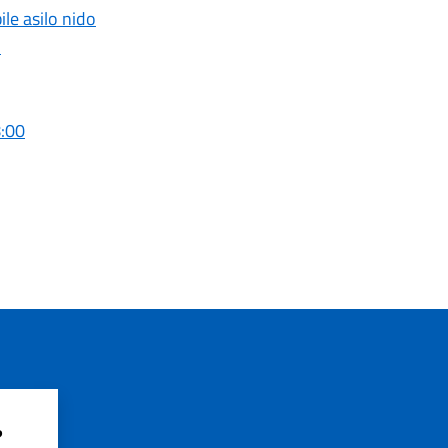
le asilo nido
.
8:00
?