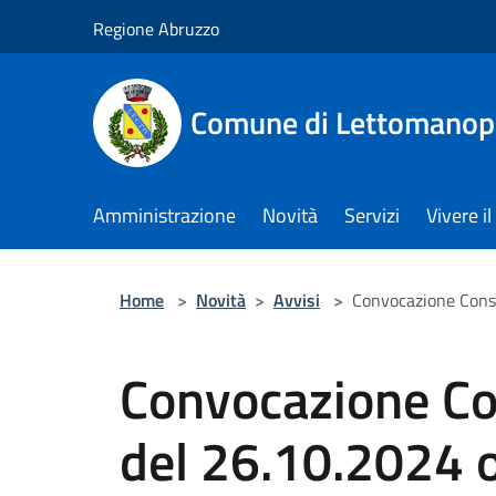
Salta al contenuto principale
Regione Abruzzo
Comune di Lettomanop
Amministrazione
Novità
Servizi
Vivere 
Home
>
Novità
>
Avvisi
>
Convocazione Cons
Convocazione Co
del 26.10.2024 