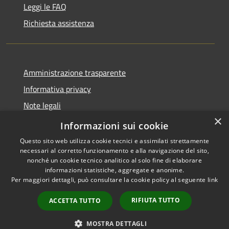
Leggi le FAQ
Richiesta assistenza
Amministrazione trasparente
Informativa privacy
Note legali
×
Dichiarazione di accessibilità
Informazioni sui cookie
Questo sito web utilizza cookie tecnici e assimilati strettamente
necessari al corretto funzionamento e alla navigazione del sito,
nonché un cookie tecnico analitico al solo fine di elaborare
informazioni statistiche, aggregate e anonime.
RSS
Copyright © 2026 • Comune di
Per maggiori dettagli, può consultare la cookie policy al seguente
link
Accessibilità
Lettomanoppello • Powered by
Privacy
Municipium
Accesso
•
RIFIUTA TUTTO
ACCETTA TUTTO
Cookie
redazione
Mappa del sito
MOSTRA DETTAGLI