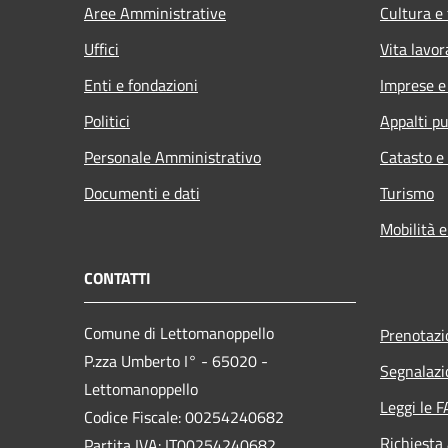
Aree Amministrative
Cultura e
Uffici
Vita lavor
Enti e fondazioni
Imprese 
Politici
Appalti pu
Personale Amministrativo
Catasto e
Documenti e dati
Turismo
Mobilità e
CONTATTI
Comune di Lettomanoppello
Prenotaz
P.zza Umberto I° - 65020 -
Segnalazi
Lettomanoppello
Leggi le 
Codice Fiscale: 00254240682
Richiesta
Partita IVA: IT00254240682