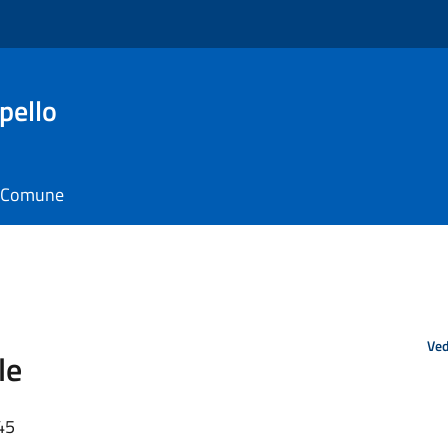
pello
il Comune
Ved
le
45