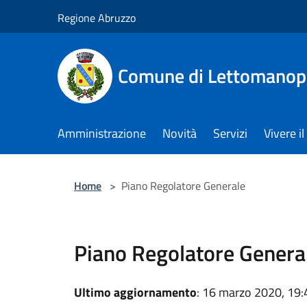
Salta al contenuto principale
Regione Abruzzo
Comune di Lettomanop
Amministrazione
Novità
Servizi
Vivere 
Home
>
Piano Regolatore Generale
Piano Regolatore Genera
Ultimo aggiornamento
: 16 marzo 2020, 19: