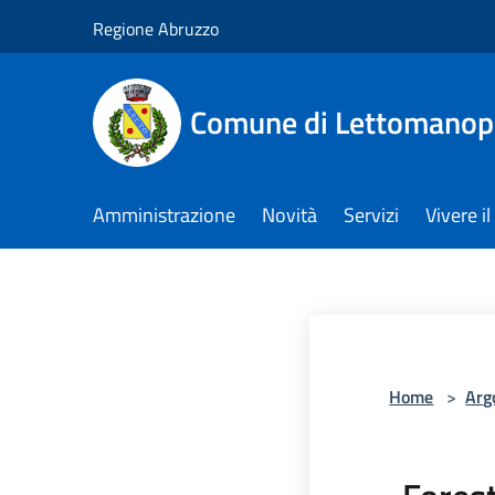
Salta al contenuto principale
Regione Abruzzo
Comune di Lettomanop
Amministrazione
Novità
Servizi
Vivere 
Home
>
Arg