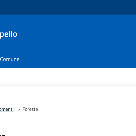
pello
il Comune
omenti
>
Foreste