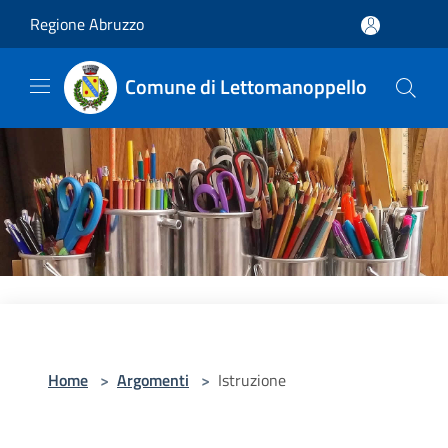
Salta al contenuto principale
Regione Abruzzo
Comune di Lettomanoppello
Home
>
Argomenti
>
Istruzione