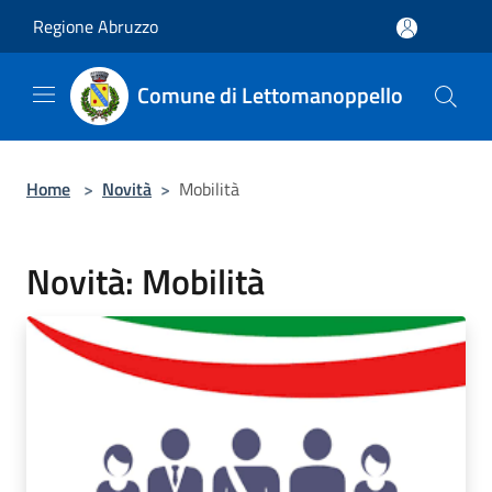
Salta al contenuto principale
Regione Abruzzo
Comune di Lettomanoppello
Home
>
Novità
>
Mobilità
Novità: Mobilità