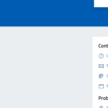
Cont
Prob