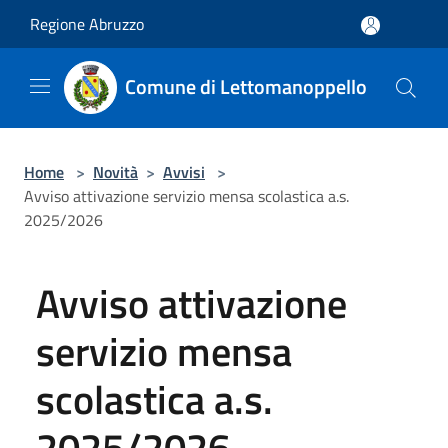
Salta al contenuto principale
Regione Abruzzo
Comune di Lettomanoppello
Home
>
Novità
>
Avvisi
>
Avviso attivazione servizio mensa scolastica a.s.
2025/2026
Avviso attivazione
servizio mensa
scolastica a.s.
2025/2026