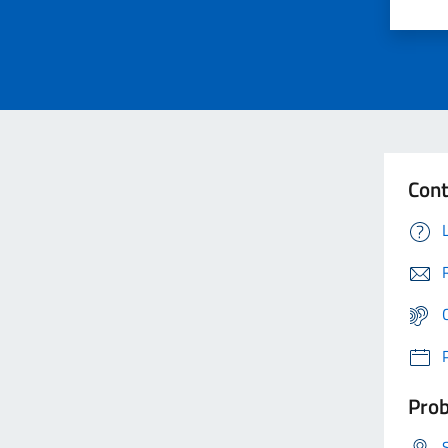
Cont
Prob