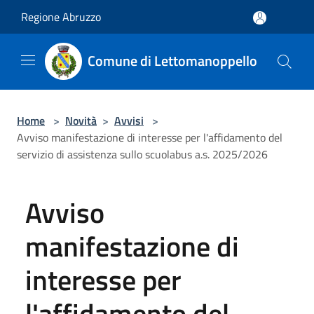
Salta al contenuto principale
Regione Abruzzo
Comune di Lettomanoppello
Home
>
Novità
>
Avvisi
>
Avviso manifestazione di interesse per l'affidamento del
servizio di assistenza sullo scuolabus a.s. 2025/2026
Avviso
manifestazione di
interesse per
l'affidamento del