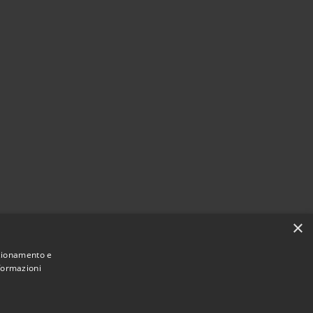
×
nzionamento e
nformazioni