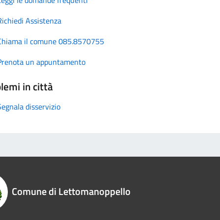
Richiedi Assistenza
Chiama il comune 085.8570755
Prenota un appuntamento
lemi in città
Segnala disservizio
Comune di Lettomanoppello