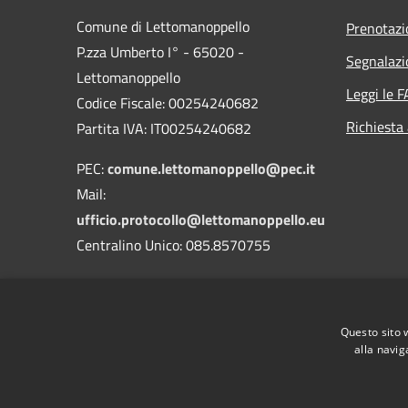
Comune di Lettomanoppello
Prenotaz
P.zza Umberto I° - 65020 -
Segnalazi
Lettomanoppello
Leggi le 
Codice Fiscale: 00254240682
Richiesta
Partita IVA: IT00254240682
PEC:
comune.lettomanoppello@pec.it
Mail:
ufficio.protocollo@lettomanoppello.eu
Centralino Unico: 085.8570755
Codice Univoco: UFN1J9
Codice IPA: c_e558
Questo sito 
alla navig