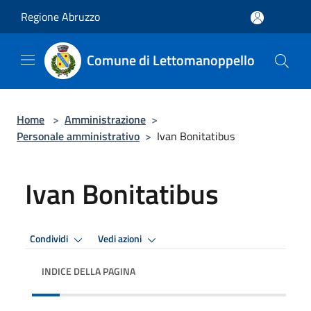
Salta al contenuto principale
Regione Abruzzo
Comune di Lettomanoppello
Home
>
Amministrazione
>
Personale amministrativo
>
Ivan Bonitatibus
Ivan Bonitatibus
Condividi
Vedi azioni
INDICE DELLA PAGINA