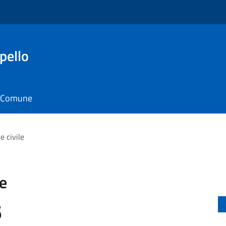
pello
il Comune
e civile
le
6