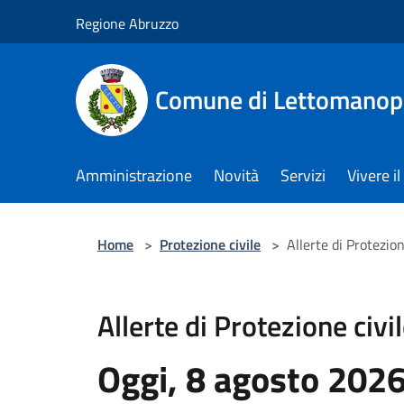
Salta al contenuto principale
Regione Abruzzo
Comune di Lettomanop
Amministrazione
Novità
Servizi
Vivere 
Home
>
Protezione civile
>
Allerte di Protezion
Allerte di Protezione civi
Oggi, 8 agosto 202