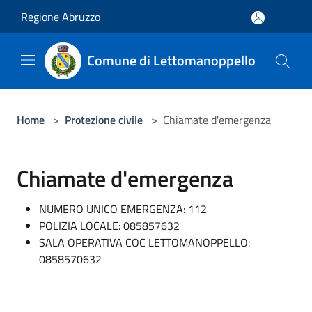
Salta al contenuto principale
Regione Abruzzo
Comune di Lettomanoppello
Home
>
Protezione civile
>
Chiamate d'emergenza
Chiamate d'emergenza
NUMERO UNICO EMERGENZA: 112
POLIZIA LOCALE: 085857632
SALA OPERATIVA COC LETTOMANOPPELLO:
0858570632