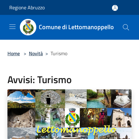
Salta al contenuto principale
Regione Abruzzo
Comune di Lettomanoppello
Home
>
Novità
>
Turismo
Avvisi: Turismo